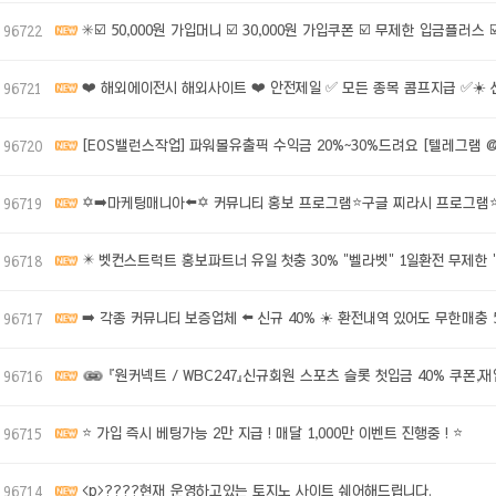
✳️☑️ 50,000원 가입머니 ☑️ 30,000원 가입쿠폰 ☑️ 무제한 입금플러스 ☑️ 첫충50% ☑️ 
96722
❤️ 해외에이전시 해외사이트 ❤️ 안전제일 ✅ 모든 종목 콤프지급 ✅☀️ 신규 500% 지급 ✅ ❤️ 스포츠
96721
[EOS밸런스작업] 파워볼유출픽 수익금 20%~30%드려요 [텔레그램 @xoxs55
96720
✡️➡️마케팅매니아⬅️✡️ 커뮤니티 홍보 프로그램⭐️구글 찌라시 프로그램⭐️카톡 텔레 미니게임 오토픽⭐️마케
96719
✴️ 벳컨스트럭트 홍보파트너 유일 첫충 30% "벨라벳" 1일환전 무제한 "알파벳" 코인입금가능 "10x10
96718
➡️ 각종 커뮤니티 보증업체 ⬅️ 신규 40% ☀️ 환전내역 있어도 무한매충 5% ☀️ 페이백 7% ☀️ 1
96717
『원커넥트 / WBC247』신규회원 스포츠 슬롯 첫입금 40% 쿠폰,재입금 10% 쿠폰 지급/지인추천135
96716
⭐️ 가입 즉시 베팅가능 2만 지급 ! 매달 1,000만 이벤트 진행중 ! ⭐️
96715
<p>????현재 운영하고있는 토지노 사이트 쉐어해드립니다.
96714