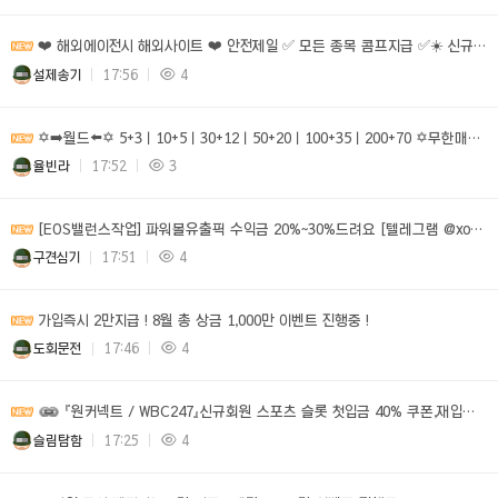
❤️ 해외에이전시 해외사이트 ❤️ 안전제일 ✅ 모든 종목 콤프지급 ✅☀️ 신규 500% 지급 ✅ ❤️ 스포츠…
설제송기
17:56
4
✡️➡️월드⬅️✡️ 5+3ㅣ10+5ㅣ30+12ㅣ50+20ㅣ100+35ㅣ200+70 ✡️무한매충✡️모든배팅제재…
율빈라
17:52
3
[EOS밸런스작업] 파워볼유출픽 수익금 20%~30%드려요 [텔레그램 @xoxs55]
구견심기
17:51
4
가입즉시 2만지급 ! 8월 총 상금 1,000만 이벤트 진행중 !
도회문전
17:46
4
『원커넥트 / WBC247』신규회원 스포츠 슬롯 첫입금 40% 쿠폰,재입금 10% 쿠폰 지급/지인추천1350…
슬림탐함
17:25
4