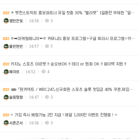
✴️ 벳컨스트럭트 홍보파트너 유일 첫충 30% "벨라벳" 1일환전 무제한 "알파벳" 코인입금가능 "10x10…
평천전빛
16:58
3
✡️➡️마케팅매니아⬅️✡️ 커뮤니티 홍보 프로그램⭐️구글 찌라시 프로그램⭐️카톡 텔레 미니게임 오토픽⭐️마케…
율빈현빈
16:57
5
카지노 스포츠 야르벳 !! 승오버OK !! 테더 or 원화 OK !! 페이백 지원 !!
혜야르
16:52
4
『원커넥트 / WBC247』신규회원 스포츠 슬롯 첫입금 40% 쿠폰,재입금 10% 쿠폰 지급/지인추천1350…
슬림탐함
16:47
3
⭐️ 가입 즉시 베팅가능 2만 지급 ! 매달 1,000만 이벤트 진행중 ! ⭐️
서혼곤서
16:36
3