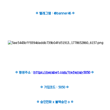
✡️ 텔레그램 : @banner46 ✡️
✡️ 평생주소 :
h
ttps://nerabet.com/?referral=5050
✡️
✡️ 가입코드 : 5050 ✡️
✡️ 승인전화 x 블랙승인 o ✡️