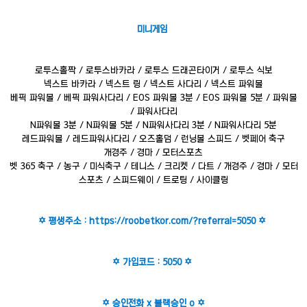
미니게임
로투스홀짝 / 로투스바카라 / 로투스 드래곤타이거 / 로투스 식보
넥스트 바카라 / 넥스트 링 / 넥스트 사다리 / 넥스트 파워볼
베픽 파워볼 / 베픽 파워사다리 / EOS 파워볼 3분 / EOS 파워볼 5분 / 파워볼
/ 파워사다리
N파워볼 3분 / N파워볼 5분 / N파워사다리 3분 / N파워사다리 5분
레드파워볼 / 레드파워사다리 / 오즈홀덤 / 런닝볼 스피드 / 벳페어 축구
개경주 / 경마 / 모터스포츠
벳 365 축구 / 농구 / 미식축구 / 테니스 / 크리켓 / 다트 / 개경주 / 경마 / 모터
스포츠 / 스피드웨이 / 트로팅 / 사이클링
✡️ 평생주소 :
https://roobetkor.com/?referral=5050
✡️
✡️ 가입코드 : 5050 ✡️
✡️ 승인전화 x 블랙승인 o ✡️