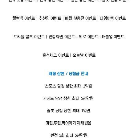
웰컴백 이벤트ㅣ추천인 이벤트ㅣ매월 첫충전 이벤트ㅣ타임어택 이벤트
트리플 콤프 이벤트ㅣ인증회원 이벤트ㅣ위로 이벤트ㅣ더블업 이벤트
출석체크 이벤트ㅣ오늘날 이벤트
배팅 상한 / 당첨금 안내
스포츠 당첨 상한 최대 1억원
카지노 당첨 상한 최대 5천만원
슬롯 당첨 상한 최대 1억원
마틴,루틴,찍어먹기 제재없음
환전 1회 최대 5천만원