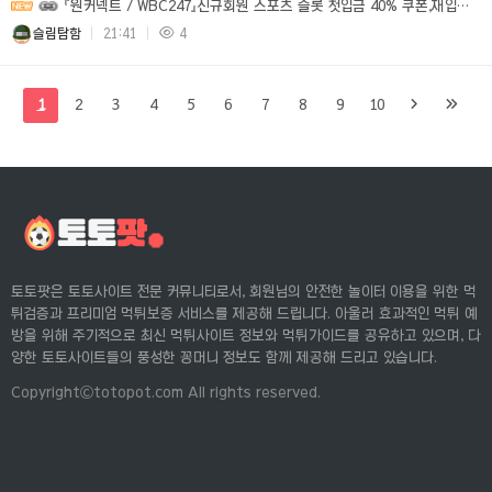
『원커넥트 / WBC247』신규회원 스포츠 슬롯 첫입금 40% 쿠폰,재입금 10% 쿠폰 지급/지인추천1350…
슬림탐함
21:41
4
1
2
3
4
5
6
7
8
9
10
토토팟은 토토사이트 전문 커뮤니티로서, 회원님의 안전한 놀이터 이용을 위한 먹
튀검증과 프리미엄 먹튀보증 서비스를 제공해 드립니다. 아울러 효과적인 먹튀 예
방을 위해 주기적으로 최신 먹튀사이트 정보와 먹튀가이드를 공유하고 있으며, 다
양한 토토사이트들의 풍성한 꽁머니 정보도 함께 제공해 드리고 있습니다.
Copyrightⓒtotopot.com All rights reserved.