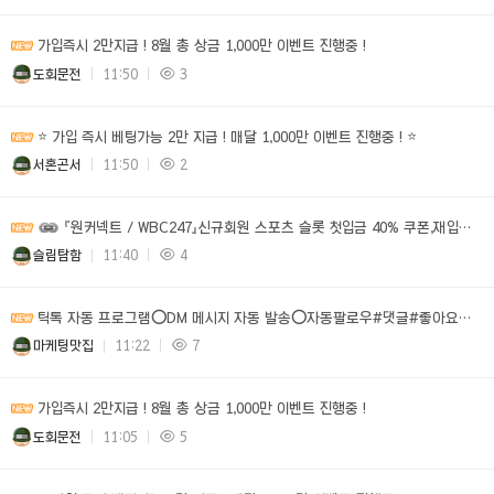
가입즉시 2만지급 ! 8월 총 상금 1,000만 이벤트 진행중 !
도회문전
11:50
3
⭐️ 가입 즉시 베팅가능 2만 지급 ! 매달 1,000만 이벤트 진행중 ! ⭐️
서혼곤서
11:50
2
『원커넥트 / WBC247』신규회원 스포츠 슬롯 첫입금 40% 쿠폰,재입금 10% 쿠폰 지급/지인추천1350…
슬림탐함
11:40
4
틱톡 자동 프로그램⭕DM 메시지 자동 발송⭕자동팔로우#댓글#좋아요⭕릴스 등록
마케팅맛집
11:22
7
가입즉시 2만지급 ! 8월 총 상금 1,000만 이벤트 진행중 !
도회문전
11:05
5