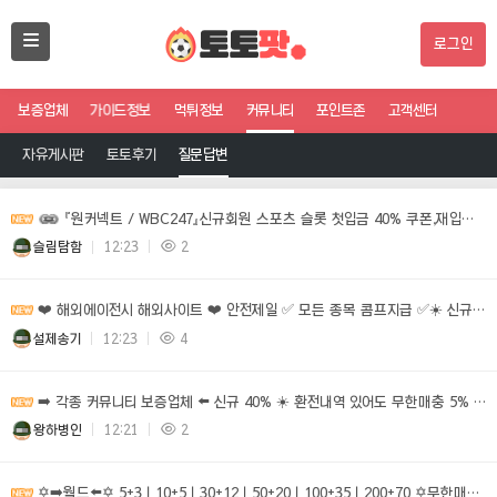
로그인
보증업체
가이드정보
먹튀정보
커뮤니티
포인트존
고객센터
자유게시판
토토후기
질문답변
『원커넥트 / WBC247』신규회원 스포츠 슬롯 첫입금 40% 쿠폰,재입금 10% 쿠폰 지급/지인추천1350…
슬림탐함
12:23
2
❤️ 해외에이전시 해외사이트 ❤️ 안전제일 ✅ 모든 종목 콤프지급 ✅☀️ 신규 500% 지급 ✅ ❤️ 스포츠…
설제송기
12:23
4
➡️ 각종 커뮤니티 보증업체 ⬅️ 신규 40% ☀️ 환전내역 있어도 무한매충 5% ☀️ 페이백 7% ☀️ 1…
왕하병인
12:21
2
✡️➡️월드⬅️✡️ 5+3ㅣ10+5ㅣ30+12ㅣ50+20ㅣ100+35ㅣ200+70 ✡️무한매충✡️모든배팅제재…