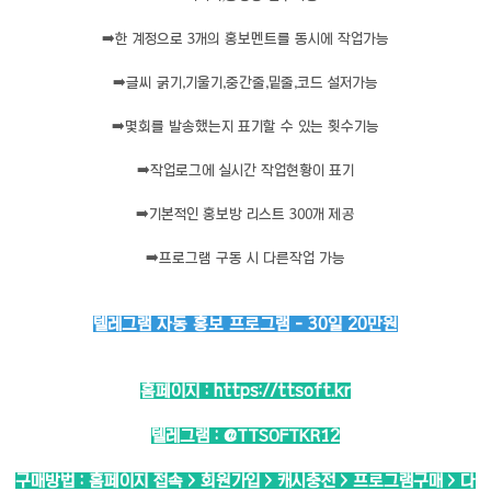
➡️
한 계정으로 3개의 홍보멘트를 동시에 작업가능
➡️
글씨 굵기,기울기,중간줄,밑줄,코드 설저가능
➡️
몇회를 발송했는지 표기할 수 있는 횟수기능
➡️
작업로그에 실시간 작업현황이 표기
➡️
기본적인 홍보방 리스트 300개 제공
➡️
프로그램 구동 시 다른작업 가능
텔레그램 자동 홍보 프로그램 - 30일 20만원
홈페이지 :
https://ttsoft.kr
텔레그램 :
@TTSOFTKR12
구매방법 : 홈페이지 접속 > 회원가입 > 캐시충전 > 프로그램구매 > 다