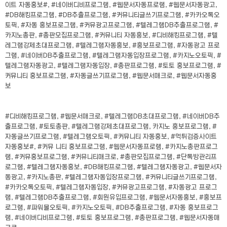
이트 자동홍보#, #네이버디비프로그램, #웹문서자동프로램, #웹문서자동광고,
#DB해킹프로그램, #DB추출프로그램, #커뮤니티글쓰기프로그램, #카카오톡오
토픽, #자동 홍보프로그램, #커뮤광고프로그램, #텔레그램DB추출프로그램, #
카지노총판, #총판모집프로그램, #커뮤니티 자동홍보, #디비해킹프로그램, #텔
레그램강제초대프로그램, #텔레그램자동홍보, #홍보프로그램, #자동광고 프로
그램, #네이버DB추출프로그램, #텔레그램자동입장프로그램, #카지노오토픽, #
텔레그램자동광고, #텔레그램자동입장, #총판프로그램, #토토 홍보프로그램, #
커뮤니티 홍보프로그램, #자동글쓰기프로그램, #웹문서매크로, #웹문서자동홍
보
#디비해킹프로그램, #웹문서매크로, #텔레그램DB초대프로그램, #네이버DB추
출프로그램, #토토총판, #텔레그램강제초대프로그램, 카지노 홍보프로그램, #
자동글쓰기프로그램, #텔레그램오토픽, #커뮤니티 자동홍보, #먹튀검증사이트
자동홍보#, #커뮤 니티 홍보프로그램, #웹문서자동프로램, #카지노총판프로그
램, #커뮤홍보프로그램, #커뮤니티매크로, #총판모집프로그램, #단톡방관리프
로그램, #텔레그램자동홍보, #DB해킹프로그램, #텔레그램자동광고, #웹문서자
동광고, #카지노총판, #텔레그램자동입장프로그램, #커뮤니티글쓰기프로그램,
#카카오톡오토픽, #텔레그램자동입장, #커뮤광고프로그램, #자동광고 프로그
램, #텔레그램DB추출프로그램, #회원유입프로그램, #웹문서자동홍보, #홍보프
로그램, #파워볼오토픽, #카지노오토픽, #DB추출프로그램, #자동 홍보프로그
램, #네이버디비프로그램, #토토 홍보프로그램, #총판프로그램, #웹문서자동매