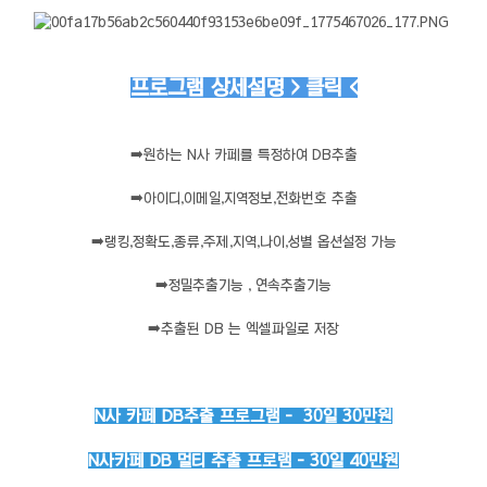
프로그램 상세설명 > 클릭 <
➡️
원하는 N사 카페를 특정하여 DB추출
➡️
아이디,이메일,지역정보,전화번호 추출
➡️
랭킹,정확도,종류,주제,지역,나이,성별 옵션설정 가능
➡️
정밀추출기능 , 연속추출기능
➡️
추출된 DB 는 엑셀파일로 저장
N사 카페 DB추출 프로그램 - 30일 30만원
N사카페 DB 멀티 추출 프로램 - 30일 40만원