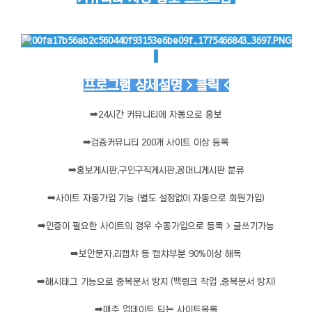
프로그램 상세설명 > 클릭 <
➡️
24시간 커뮤니티에 자동으로 홍보
➡️
검증커뮤니티 200개 사이트 이상 등록
➡️
홍보게시판,구인구직게시판,꽁머니게시판 분류
➡️
사이트 자동가입 기능 (별도 설정없이 자동으로 회원가입)
➡️
인증이 필요한 사이트의 경우 수동가입으로 등록 > 글쓰기가능
➡️
보안문자,리캡챠 등 캡챠부분 90%이상 해독
➡️
해시태그 기능으로 중복문서 방지 (백링크 작업 ,중복문서 방지)
➡️
매주 업데이트 되는 사이트목록