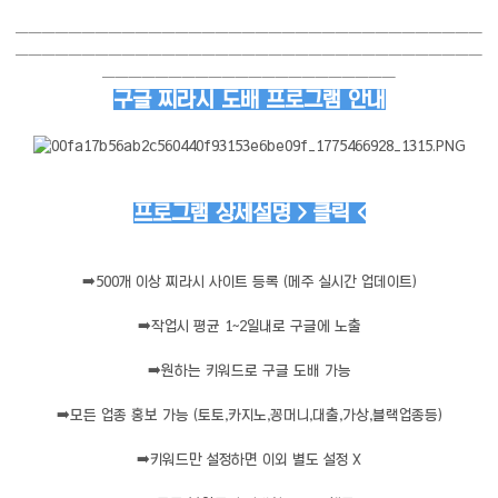
───────────────────────────────────
───────────────────────────────────
──────────────────────
구글 찌라시 도배 프로그램 안내
프로그램 상세설명 > 클릭 <
➡️
500개 이상 찌라시 사이트 등록 (메주 실시간 업데이트)
➡️
작업시 평균 1~2일내로 구글에 노출
➡️
원하는 키워드로 구글 도배 가능
➡️
모든 업종 홍보 가능 (토토,카지노,꽁머니,대출,가상,블랙업종등)
➡️
키워드만 설정하면 이외 별도 설정 X