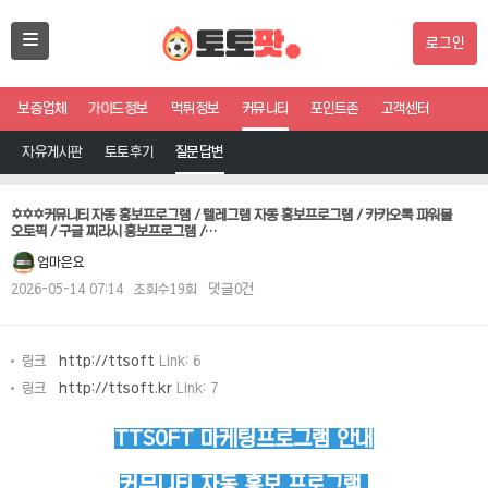
로그인
보증업체
가이드정보
먹튀정보
커뮤니티
포인트존
고객센터
자유게시판
토토후기
질문답변
✡️✡️✡️커뮤니티 자동 홍보프로그램 / 텔레그램 자동 홍보프로그램 / 카카오톡 파워볼
오토픽 / 구글 찌라시 홍보프로그램 /…
엄마은요
2026-05-14 07:14
조회수19회
댓글0건
링크
http://ttsoft
Link: 6
링크
http://ttsoft.kr
Link: 7
TTSOFT 마케팅프로그램 안내
커뮤니티 자동 홍보 프로그램