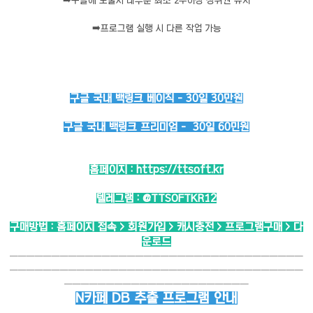
➡️
구글에 노출시 대부분 최소 2주이상 상위권 유지
➡️
프로그램 실행 시 다른 작업 가능
구글 국내 백링크 베이직 - 30일 30만원
구글 국내 백링크 프리미엄 - 30일 60민원
홈페이지 :
https://ttsoft.kr
텔레그램 :
@TTSOFTKR12
구매방법 : 홈페이지 접속 > 회원가입 > 캐시충전 > 프로그램구매 > 다
운로드
───────────────────────────────────
───────────────────────────────────
──────────────────────
N카페 DB 추출 프로그램 안내