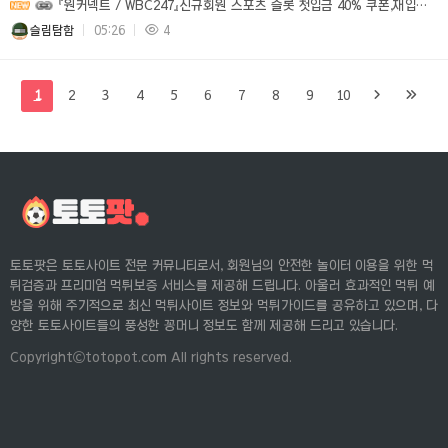
『원커넥트 / WBC247』신규회원 스포츠 슬롯 첫입금 40% 쿠폰,재입금 10% 쿠폰 지급/지인추천1350…
슬림탐함
05:26
4
1
2
3
4
5
6
7
8
9
10
토토팟은 토토사이트 전문 커뮤니티로서, 회원님의 안전한 놀이터 이용을 위한 먹
튀검증과 프리미엄 먹튀보증 서비스를 제공해 드립니다. 아울러 효과적인 먹튀 예
방을 위해 주기적으로 최신 먹튀사이트 정보와 먹튀가이드를 공유하고 있으며, 다
양한 토토사이트들의 풍성한 꽁머니 정보도 함께 제공해 드리고 있습니다.
Copyrightⓒtotopot.com All rights reserved.