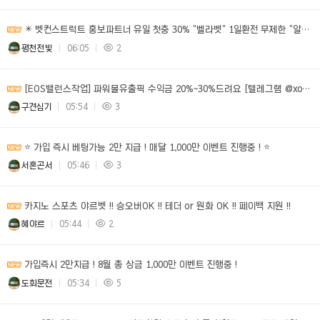
✴️ 벳컨스트럭트 홍보파트너 유일 첫충 30% "벨라벳" 1일환전 무제한 "알파벳" 코인입금가능 "10x10…
평천전빛
06:05
2
[EOS밸런스작업] 파워볼유출픽 수익금 20%~30%드려요 [텔레그램 @xoxs55]
구견심기
05:54
3
⭐️ 가입 즉시 베팅가능 2만 지급 ! 매달 1,000만 이벤트 진행중 ! ⭐️
서혼곤서
05:46
3
카지노 스포츠 야르벳 !! 승오버OK !! 테더 or 원화 OK !! 페이백 지원 !!
혜야르
05:44
2
가입즉시 2만지급 ! 8월 총 상금 1,000만 이벤트 진행중 !
도회문전
05:34
5