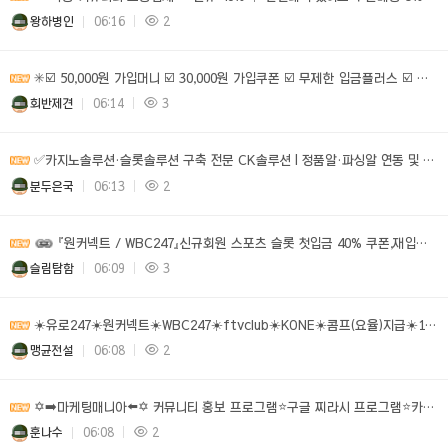
왕하병인
06:16
2
✳️☑️ 50,000원 가입머니 ☑️ 30,000원 가입쿠폰 ☑️ 무제한 입금플러스 ☑️ 첫충50% ☑️ 요…
회반제견
06:14
3
✅카지노솔루션·슬롯솔루션 구축 전문 CK솔루션 | 정품알·파싱알 연동 및 솔루션 분양의 모든정보✅
분두은국
06:13
2
『원커넥트 / WBC247』신규회원 스포츠 슬롯 첫입금 40% 쿠폰,재입금 10% 쿠폰 지급/지인추천1350…
슬림탐함
06:09
3
☀️유로247☀️원커넥트☀️WBC247☀️ftvclub☀️KONE☀️콤프(요율)지급☀️1XBET☀️메가파리☀…
맹균전설
06:08
2
✡️➡️마케팅매니아⬅️✡️ 커뮤니티 홍보 프로그램⭐️구글 찌라시 프로그램⭐️카톡 텔레 미니게임 오토픽⭐️마케…
훈나수
06:08
2