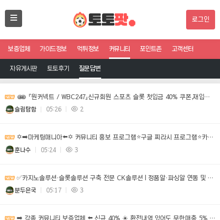
로그인
보증업체
가이드정보
먹튀정보
커뮤니티
포인트존
고객센터
자유게시판
토토후기
질문답변
『원커넥트 / WBC247』신규회원 스포츠 슬롯 첫입금 40% 쿠폰,재입금 10% 쿠폰 지급/지인추천1350…
슬림탐함
05:26
2
✡️➡️마케팅매니아⬅️✡️ 커뮤니티 홍보 프로그램⭐️구글 찌라시 프로그램⭐️카톡 텔레 미니게임 오토픽⭐️마케…
훈나수
05:24
3
✅카지노솔루션·슬롯솔루션 구축 전문 CK솔루션 | 정품알·파싱알 연동 및 솔루션 분양의 모든정보✅
분두은국
05:17
3
➡️ 각종 커뮤니티 보증업체 ⬅️ 신규 40% ☀️ 환전내역 있어도 무한매충 5% ☀️ 페이백 7% ☀️ 1…