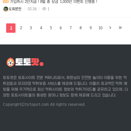
가입즉시 2만지급 ! 8월 총 상금 1,000만 이벤트 진행중 !
도회문전
02:26
1
1
2
3
4
5
6
7
8
9
10
토토팟은 토토사이트 전문 커뮤니티로서, 회원님의 안전한 놀이터 이용을 위한 먹
튀검증과 프리미엄 먹튀보증 서비스를 제공해 드립니다. 아울러 효과적인 먹튀 예
방을 위해 주기적으로 최신 먹튀사이트 정보와 먹튀가이드를 공유하고 있으며, 다
양한 토토사이트들의 풍성한 꽁머니 정보도 함께 제공해 드리고 있습니다.
Copyrightⓒtotopot.com All rights reserved.