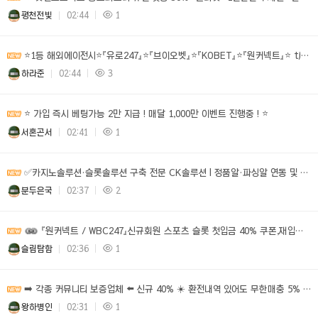
평천전빛
02:44
1
⭐️1등 해외에이전시⭐️『유로247』⭐️『브이오벳』⭐️『KOBET』⭐️『원커넥트』⭐️ tj4b
하라준
02:44
3
⭐️ 가입 즉시 베팅가능 2만 지급 ! 매달 1,000만 이벤트 진행중 ! ⭐️
서혼곤서
02:41
1
✅카지노솔루션·슬롯솔루션 구축 전문 CK솔루션 | 정품알·파싱알 연동 및 솔루션 분양의 모든정보✅
분두은국
02:37
2
『원커넥트 / WBC247』신규회원 스포츠 슬롯 첫입금 40% 쿠폰,재입금 10% 쿠폰 지급/지인추천1350…
슬림탐함
02:36
1
➡️ 각종 커뮤니티 보증업체 ⬅️ 신규 40% ☀️ 환전내역 있어도 무한매충 5% ☀️ 페이백 7% ☀️ 1…
왕하병인
02:31
1