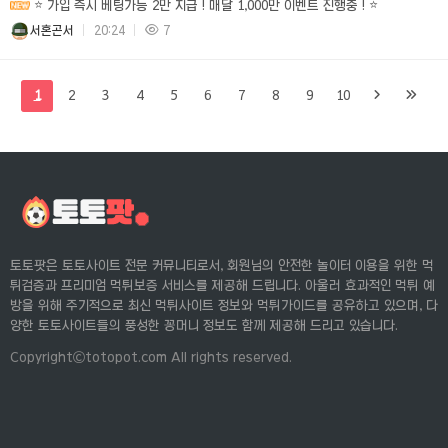
⭐️ 가입 즉시 베팅가능 2만 지급 ! 매달 1,000만 이벤트 진행중 ! ⭐️
서혼곤서
20:24
7
1
2
3
4
5
6
7
8
9
10
토토팟은 토토사이트 전문 커뮤니티로서, 회원님의 안전한 놀이터 이용을 위한 먹
튀검증과 프리미엄 먹튀보증 서비스를 제공해 드립니다. 아울러 효과적인 먹튀 예
방을 위해 주기적으로 최신 먹튀사이트 정보와 먹튀가이드를 공유하고 있으며, 다
양한 토토사이트들의 풍성한 꽁머니 정보도 함께 제공해 드리고 있습니다.
Copyrightⓒtotopot.com All rights reserved.