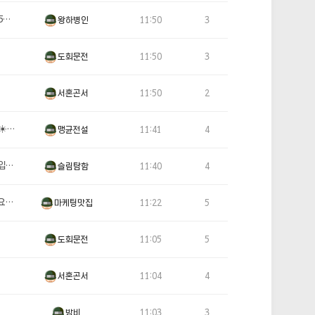
…
왕하병인
11:50
3
도회문전
11:50
3
서혼곤서
11:50
2
☀…
맹균전설
11:41
4
0…
슬림탐함
11:40
4
록
마케팅맛집
11:22
5
도회문전
11:05
5
서혼곤서
11:04
4
밤비
11:03
3