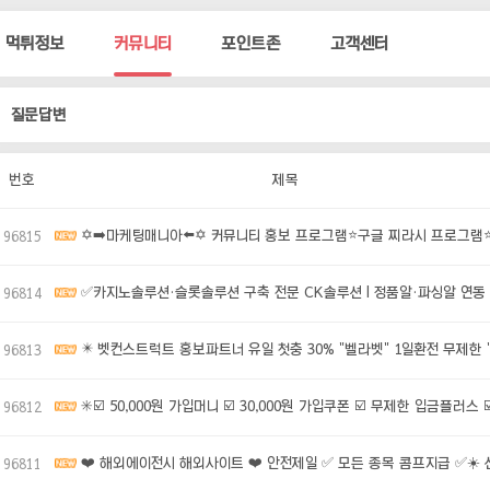
먹튀정보
커뮤니티
포인트존
고객센터
질문답변
번호
제목
✡️➡️마케팅매니아⬅️✡️ 커뮤니티 홍보 프로그램⭐️구글 찌라시 프로그램⭐️카톡 텔레 미니게임 오토픽⭐️마케
96815
✅카지노솔루션·슬롯솔루션 구축 전문 CK솔루션 | 정품알·파싱알 연동 및 솔루션 분양의 모든정
96814
✴️ 벳컨스트럭트 홍보파트너 유일 첫충 30% "벨라벳" 1일환전 무제한 "알파벳" 코인입금가능 "10x10
96813
✳️☑️ 50,000원 가입머니 ☑️ 30,000원 가입쿠폰 ☑️ 무제한 입금플러스 ☑️ 첫충50% ☑️ 
96812
❤️ 해외에이전시 해외사이트 ❤️ 안전제일 ✅ 모든 종목 콤프지급 ✅☀️ 신규 500% 지급 ✅ ❤️ 스포츠
96811