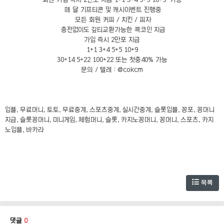
매 달 기프티콘 및 캐시이벤트 진행중
모든 회원 커피 / 치킨 / 피자
충전없이도 깊티교환가능한 콕코인 지급
가입 즉시 2만포 지급
1+1 3+4 5+5 10+9
30+14 5+22 100+22 또는 첫충40% 가능
문의 / 텔레 : @cokcm
입플, 무료머니, 토토, 무료중계, 스포츠중계, 실시간중계, 슬롯입플, 꽁포, 꽁머니
지급, 슬롯꽁머니, 미니게임, 체험머니, 슬롯, 카지노꽁머니, 꽁머니, 스포츠, 카지
노입플, 바카라
목록
댓글
0