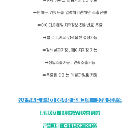
➡️
N사 키워드 관심자의 DB 추출
➡️
원하는 키워드를 입력하기만하면 추출진행
➡️
아이디,이메일,지역정보,전화번호 추출
➡️
블로그,카페 검색옵션 설정가능
➡️
검색날짜지정 , 페이지지정 가능
➡️
정밀추출기능 , 연속추출기능
➡️
추출된 DB 는 엑셀파일로 저장
N사 키워드 관심자 DB추출 프로그램 - 30일 50만원
홈페이지 :
https://ttsoft.kr
텔레그램 :
@TTSOFTKR12