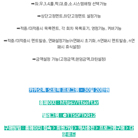
➡️
좌,우,3,4,홀,짝,대,중,소.시스템배팅 선택가능
➡️
상단고정멘트,하단고정멘트 설정가능
➡️
적중/미적중시 목록멘트, 각 회차 목록표기, 영점기능, 커버기능
➡️
적중/미적중시 멘트발송, 연패설정기능(n연패시 초기화, n연패시 멘트발송, n연
패시 휴식설정)
➡️
금액설정 가능(고정금액,랜덤금액,마틴설정)
카카오톡 오토픽 프로그램 - 30일 20만원
홈페이지 :
https://ttsoft.kr
텔레그램 :
@TTSOFTKR12
구매방법 : 홈페이지 접속 > 회원가입 > 캐시충전 > 프로그램구매 > 다
운로드