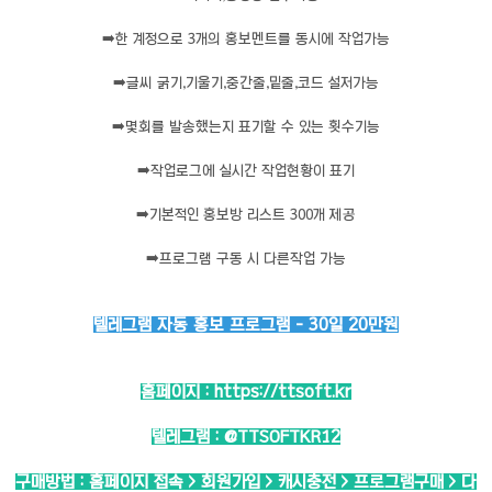
➡️
한 계정으로 3개의 홍보멘트를 동시에 작업가능
➡️
글씨 굵기,기울기,중간줄,밑줄,코드 설저가능
➡️
몇회를 발송했는지 표기할 수 있는 횟수기능
➡️
작업로그에 실시간 작업현황이 표기
➡️
기본적인 홍보방 리스트 300개 제공
➡️
프로그램 구동 시 다른작업 가능
텔레그램 자동 홍보 프로그램 - 30일 20만원
홈페이지 :
https://ttsoft.kr
텔레그램 :
@TTSOFTKR12
구매방법 : 홈페이지 접속 > 회원가입 > 캐시충전 > 프로그램구매 > 다