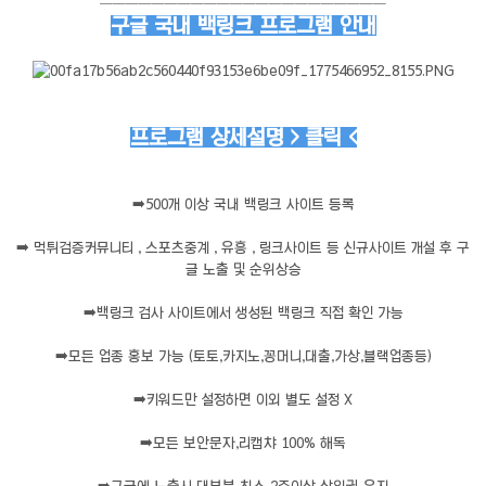
──────────────────────
구글 국내 백링크 프로그램 안내
프로그램 상세설명 > 클릭 <
➡️
500개 이상 국내 백링크 사이트 등록
➡️
먹튀검증커뮤니티 , 스포츠중계 , 유흥 , 링크사이트 등 신규사이트 개설 후 구
글 노출 및 순위상승
➡️
백링크 검사 사이트에서 생성된 백링크 직접 확인 가능
➡️
모든 업종 홍보 가능 (토토,카지노,꽁머니,대출,가상,블랙업종등)
➡️
키워드만 설정하면 이외 별도 설정 X
➡️
모든 보안문자,리캡챠 100% 해독