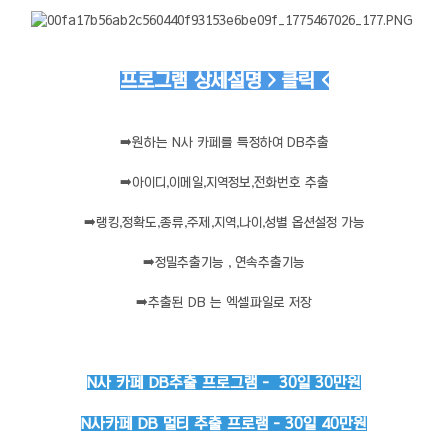
프로그램 상세설명 > 클릭 <
➡️
원하는 N사 카페를 특정하여 DB추출
➡️
아이디,이메일,지역정보,전화번호 추출
➡️
랭킹,정확도,종류,주제,지역,나이,성별 옵션설정 가능
➡️
정밀추출기능 , 연속추출기능
➡️
추출된 DB 는 엑셀파일로 저장
N사 카페 DB추출 프로그램 - 30일 30만원
N사카페 DB 멀티 추출 프로램 - 30일 40만원