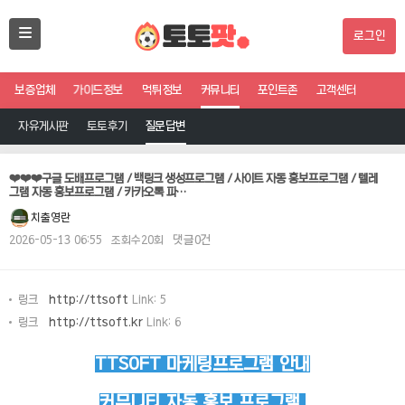
로그인
보증업체
가이드정보
먹튀정보
커뮤니티
포인트존
고객센터
자유게시판
토토후기
질문답변
❤️❤️❤️구글 도배프로그램 / 백링크 생성프로그램 / 사이트 자동 홍보프로그램 / 텔레
그램 자동 홍보프로그램 / 카카오톡 파…
치출영란
2026-05-13 06:55
조회수20회
댓글0건
링크
http://ttsoft
Link: 5
링크
http://ttsoft.kr
Link: 6
TTSOFT 마케팅프로그램 안내
커뮤니티 자동 홍보 프로그램