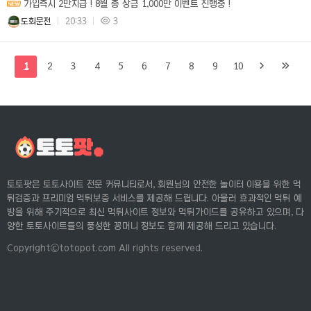
가입즉시 2만지급 ! 8월 총 상금 1,000만 이벤트 진행중 !
도회문전
20:33
3
1
2
3
4
5
6
7
8
9
10
토토팟은 토토사이트 전문 커뮤니티로서, 회원님의 안전한 놀이터 이용을 위한 먹
튀검증과 프리미엄 먹튀보증 서비스를 제공해 드립니다. 아울러 효과적인 먹튀 예
방을 위해 주기적으로 최신 먹튀사이트 정보와 먹튀가이드를 공유하고 있으며, 다
양한 토토사이트들의 풍성한 꽁머니 정보도 함께 제공해 드리고 있습니다.
Copyrightⓒtotopot.com All rights reserved.