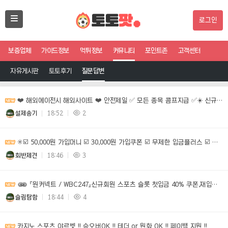
로그인
보증업체
가이드정보
먹튀정보
커뮤니티
포인트존
고객센터
자유게시판
토토후기
질문답변
❤️ 해외에이전시 해외사이트 ❤️ 안전제일 ✅ 모든 종목 콤프지급 ✅☀️ 신규 500% 지급 ✅ ❤️ 스포츠…
설제송기
18:52
2
✳️☑️ 50,000원 가입머니 ☑️ 30,000원 가입쿠폰 ☑️ 무제한 입금플러스 ☑️ 첫충50% ☑️ 요…
회반제견
18:46
3
『원커넥트 / WBC247』신규회원 스포츠 슬롯 첫입금 40% 쿠폰,재입금 10% 쿠폰 지급/지인추천1350…
슬림탐함
18:44
4
카지노 스포츠 야르벳 !! 승오버OK !! 테더 or 원화 OK !! 페이백 지원 !!