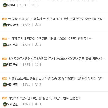
혜야르
18:37
3
➡️ 각종 커뮤니티 보증업체 ⬅️ 신규 40% ☀️ 환전내역 있어도 무한매충 5% ☀️ 페이백 7% ☀️ 1…
왕하병인
18:36
8
⭐️ 가입 즉시 베팅가능 2만 지급 ! 매달 1,000만 이벤트 진행중 ! ⭐️
서혼곤서
18:35
3
☀️유로247☀️원커넥트☀️WBC247☀️ftvclub☀️KONE☀️콤프(요율)지급☀️1XBET☀️메가파리☀…
맹균전설
18:35
4
✴️ 벳컨스트럭트 홍보파트너 유일 첫충 30% "벨라벳" 1일환전 무제한 "알파벳" 코인입금가능 "10x10…
평천전빛
18:31
3
가입즉시 2만지급 ! 8월 총 상금 1,000만 이벤트 진행중 !
도회문전
18:27
4