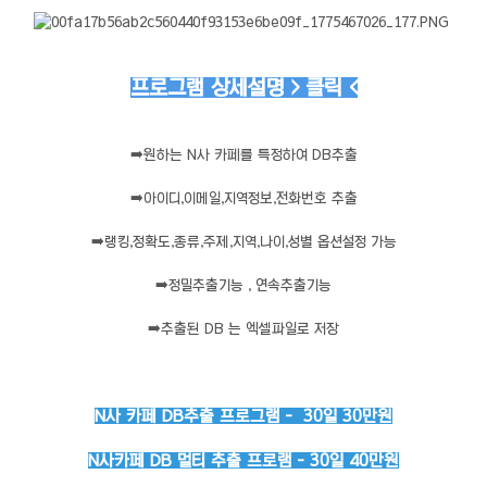
프로그램 상세설명 > 클릭 <
➡️
원하는 N사 카페를 특정하여 DB추출
➡️
아이디,이메일,지역정보,전화번호 추출
➡️
랭킹,정확도,종류,주제,지역,나이,성별 옵션설정 가능
➡️
정밀추출기능 , 연속추출기능
➡️
추출된 DB 는 엑셀파일로 저장
N사 카페 DB추출 프로그램 - 30일 30만원
N사카페 DB 멀티 추출 프로램 - 30일 40만원