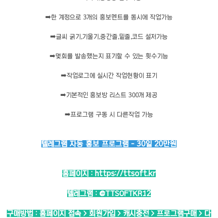
➡️
한 계정으로 3개의 홍보멘트를 동시에 작업가능
➡️
글씨 굵기,기울기,중간줄,밑줄,코드 설저가능
➡️
몇회를 발송했는지 표기할 수 있는 횟수기능
➡️
작업로그에 실시간 작업현황이 표기
➡️
기본적인 홍보방 리스트 300개 제공
➡️
프로그램 구동 시 다른작업 가능
텔레그램 자동 홍보 프로그램 - 30일 20만원
홈페이지 :
https://ttsoft.kr
텔레그램 :
@TTSOFTKR12
구매방법 : 홈페이지 접속 > 회원가입 > 캐시충전 > 프로그램구매 > 다