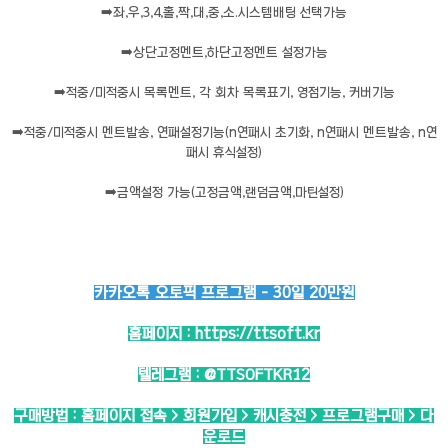
➡️
좌,우,3,4,홀,짝,대,중,소.시스템배팅 선택가능
➡️
상단고정멘트,하단고정멘트 설정가능
➡️
적중/미적중시 목록멘트, 각 회차 목록표기, 영점기능, 커버기능
➡️
적중/미적중시 멘트발송, 연패설정기능(n연패시 초기화, n연패시 멘트발송, n연
패시 휴식설정)
➡️
금액설정 가능(고정금액,랜덤금액,마틴설정)
카카오톡 오토픽 프로그램 - 30일 20만원
홈페이지 :
https://ttsoft.kr
텔레그램 :
@TTSOFTKR12
구매방법 : 홈페이지 접속 > 회원가입 > 캐시충전 > 프로그램구매 > 다
운로드