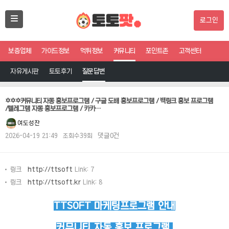
로그인
보증업체
가이드정보
먹튀정보
커뮤니티
포인트존
고객센터
자유게시판
토토후기
질문답변
✡️✡️✡️커뮤니티 자동 홍보프로그램 / 구글 도배 홍보프로그램 / 백링크 홍보 프로그램
/텔레그램 자동 홍보프로그램 / 카카…
여도성잔
2026-04-19 21:49
조회수39회
댓글0건
링크
http://ttsoft
Link: 7
링크
http://ttsoft.kr
Link: 8
TTSOFT 마케팅프로그램 안내
커뮤니티 자동 홍보 프로그램