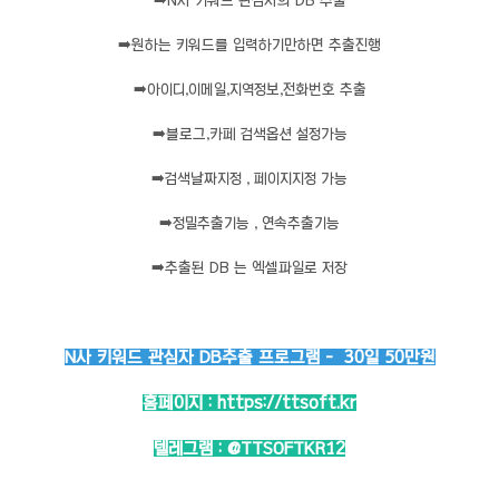
➡️
N사 키워드 관심자의 DB 추출
➡️
원하는 키워드를 입력하기만하면 추출진행
➡️
아이디,이메일,지역정보,전화번호 추출
➡️
블로그,카페 검색옵션 설정가능
➡️
검색날짜지정 , 페이지지정 가능
➡️
정밀추출기능 , 연속추출기능
➡️
추출된 DB 는 엑셀파일로 저장
N사 키워드 관심자 DB추출 프로그램 - 30일 50만원
홈페이지 :
https://ttsoft.kr
텔레그램 :
@TTSOFTKR12