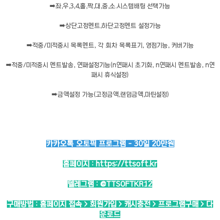
➡️
좌,우,3,4,홀,짝,대,중,소.시스템배팅 선택가능
➡️
상단고정멘트,하단고정멘트 설정가능
➡️
적중/미적중시 목록멘트, 각 회차 목록표기, 영점기능, 커버기능
➡️
적중/미적중시 멘트발송, 연패설정기능(n연패시 초기화, n연패시 멘트발송, n연
패시 휴식설정)
➡️
금액설정 가능(고정금액,랜덤금액,마틴설정)
카카오톡 오토픽 프로그램 - 30일 20만원
홈페이지 :
https://ttsoft.kr
텔레그램 :
@TTSOFTKR12
구매방법 : 홈페이지 접속 > 회원가입 > 캐시충전 > 프로그램구매 > 다
운로드