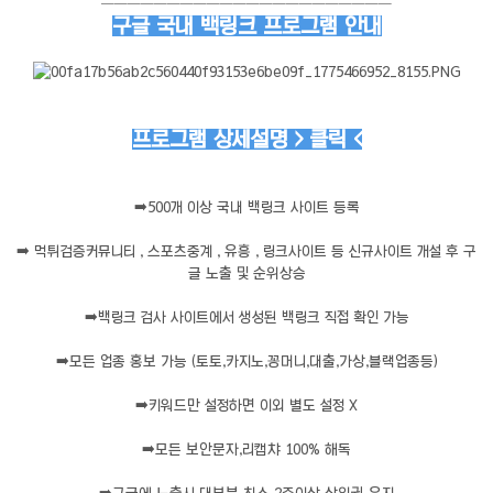
──────────────────────
구글 국내 백링크 프로그램 안내
프로그램 상세설명 > 클릭 <
➡️
500개 이상 국내 백링크 사이트 등록
➡️
먹튀검증커뮤니티 , 스포츠중계 , 유흥 , 링크사이트 등 신규사이트 개설 후 구
글 노출 및 순위상승
➡️
백링크 검사 사이트에서 생성된 백링크 직접 확인 가능
➡️
모든 업종 홍보 가능 (토토,카지노,꽁머니,대출,가상,블랙업종등)
➡️
키워드만 설정하면 이외 별도 설정 X
➡️
모든 보안문자,리캡챠 100% 해독