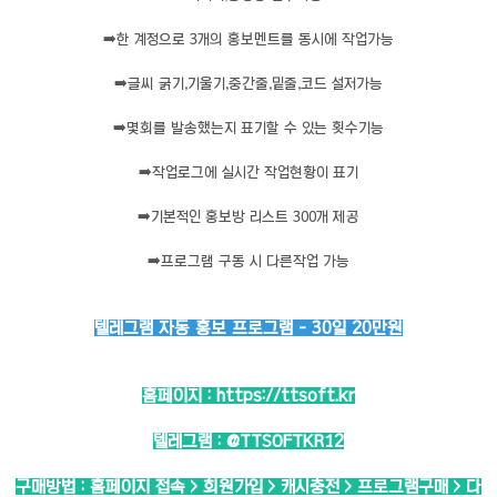
➡️
한 계정으로 3개의 홍보멘트를 동시에 작업가능
➡️
글씨 굵기,기울기,중간줄,밑줄,코드 설저가능
➡️
몇회를 발송했는지 표기할 수 있는 횟수기능
➡️
작업로그에 실시간 작업현황이 표기
➡️
기본적인 홍보방 리스트 300개 제공
➡️
프로그램 구동 시 다른작업 가능
텔레그램 자동 홍보 프로그램 - 30일 20만원
홈페이지 :
https://ttsoft.kr
텔레그램 :
@TTSOFTKR12
구매방법 : 홈페이지 접속 > 회원가입 > 캐시충전 > 프로그램구매 > 다