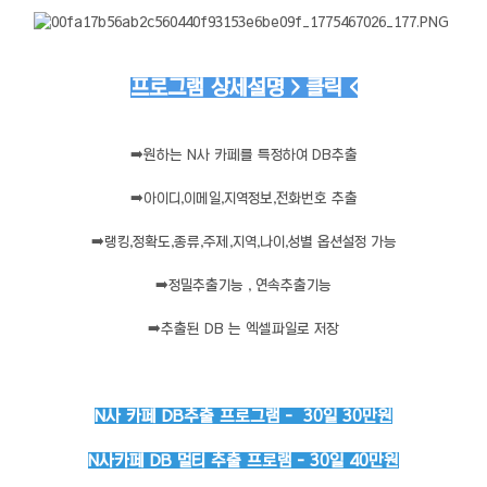
프로그램 상세설명 > 클릭 <
➡️
원하는 N사 카페를 특정하여 DB추출
➡️
아이디,이메일,지역정보,전화번호 추출
➡️
랭킹,정확도,종류,주제,지역,나이,성별 옵션설정 가능
➡️
정밀추출기능 , 연속추출기능
➡️
추출된 DB 는 엑셀파일로 저장
N사 카페 DB추출 프로그램 - 30일 30만원
N사카페 DB 멀티 추출 프로램 - 30일 40만원