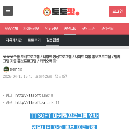
로그인
보증업체
가이드정보
먹튀정보
커뮤니티
포인트존
고객센터
자유게시판
토토후기
질문답변
❤️❤️❤️구글 도배프로그램 / 백링크 생성프로그램 / 사이트 자동 홍보프로그램 / 텔레
그램 자동 홍보프로그램 / 카카오톡 파…
용용유운
2026-04-15 13:45
조회수26회
댓글0건
링크
http://ttsoft
Link: 8
링크
http://ttsoft.kr
Link: 11
TTSOFT 마케팅프로그램 안내
커뮤니티 자동 홍보 프로그램