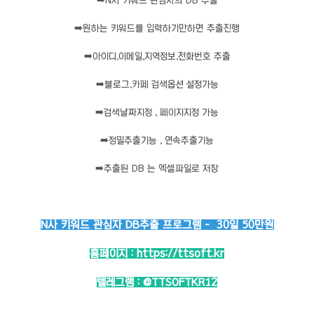
➡️
N사 키워드 관심자의 DB 추출
➡️
원하는 키워드를 입력하기만하면 추출진행
➡️
아이디,이메일,지역정보,전화번호 추출
➡️
블로그,카페 검색옵션 설정가능
➡️
검색날짜지정 , 페이지지정 가능
➡️
정밀추출기능 , 연속추출기능
➡️
추출된 DB 는 엑셀파일로 저장
N사 키워드 관심자 DB추출 프로그램 - 30일 50만원
홈페이지 :
https://ttsoft.kr
텔레그램 :
@TTSOFTKR12