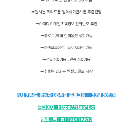
➡️
N사 키워드 관심자의 DB 추출
➡️
원하는 키워드를 입력하기만하면 추출진행
➡️
아이디,이메일,지역정보,전화번호 추출
➡️
블로그,카페 검색옵션 설정가능
➡️
검색날짜지정 , 페이지지정 가능
➡️
정밀추출기능 , 연속추출기능
➡️
추출된 DB 는 엑셀파일로 저장
N사 키워드 관심자 DB추출 프로그램 - 30일 50만원
홈페이지 :
https://ttsoft.kr
텔레그램 :
@TTSOFTKR12