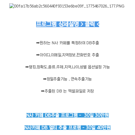
프로그램 상세설명 > 클릭 <
➡️
원하는 N사 카페를 특정하여 DB추출
➡️
아이디,이메일,지역정보,전화번호 추출
➡️
랭킹,정확도,종류,주제,지역,나이,성별 옵션설정 가능
➡️
정밀추출기능 , 연속추출기능
➡️
추출된 DB 는 엑셀파일로 저장
N사 카페 DB추출 프로그램 - 30일 30만원
N사카페 DB 멀티 추출 프로램 - 30일 40만원