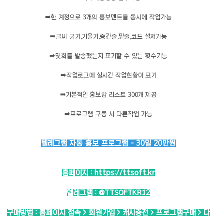
➡️
한 계정으로 3개의 홍보멘트를 동시에 작업가능
➡️
글씨 굵기,기울기,중간줄,밑줄,코드 설저가능
➡️
몇회를 발송했는지 표기할 수 있는 횟수기능
➡️
작업로그에 실시간 작업현황이 표기
➡️
기본적인 홍보방 리스트 300개 제공
➡️
프로그램 구동 시 다른작업 가능
텔레그램 자동 홍보 프로그램 - 30일 20만원
홈페이지 :
https://ttsoft.kr
텔레그램 :
@TTSOFTKR12
구매방법 : 홈페이지 접속 > 회원가입 > 캐시충전 > 프로그램구매 > 다