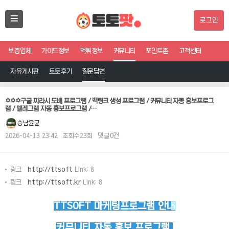
로그인
보증업체
가이드정보
먹튀정보
커뮤니티
포인트존
고객센터
자유게시판
토토후기
질문답변
✡️✡️✡️구글 찌라시 도배 프로그램 / 백링크 생성 프로그램 / 커뮤니티 자동 홍보프로그
램 / 텔레그램 자동 홍보프로그램 /…
승남윤균
2026-04-13 23:42
조회수23회
댓글0건
링크
http://ttsoft
Link: 8
링크
http://ttsoft.kr
Link: 8
TTSOFT 마케팅프로그램 안내
커뮤니티 자동 홍보 프로그램