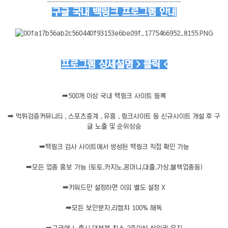
──────────────────────
구글 국내 백링크 프로그램 안내
프로그램 상세설명 > 클릭 <
➡️
500개 이상 국내 백링크 사이트 등록
➡️
먹튀검증커뮤니티 , 스포츠중계 , 유흥 , 링크사이트 등 신규사이트 개설 후 구
글 노출 및 순위상승
➡️
백링크 검사 사이트에서 생성된 백링크 직접 확인 가능
➡️
모든 업종 홍보 가능 (토토,카지노,꽁머니,대출,가상,블랙업종등)
➡️
키워드만 설정하면 이외 별도 설정 X
➡️
모든 보안문자,리캡챠 100% 해독