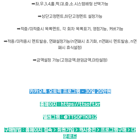
➡️
좌,우,3,4,홀,짝,대,중,소.시스템배팅 선택가능
➡️
상단고정멘트,하단고정멘트 설정가능
➡️
적중/미적중시 목록멘트, 각 회차 목록표기, 영점기능, 커버기능
➡️
적중/미적중시 멘트발송, 연패설정기능(n연패시 초기화, n연패시 멘트발송, n연
패시 휴식설정)
➡️
금액설정 가능(고정금액,랜덤금액,마틴설정)
카카오톡 오토픽 프로그램 - 30일 20만원
홈페이지 :
https://ttsoft.kr
텔레그램 :
@TTSOFTKR12
구매방법 : 홈페이지 접속 > 회원가입 > 캐시충전 > 프로그램구매 > 다
운로드