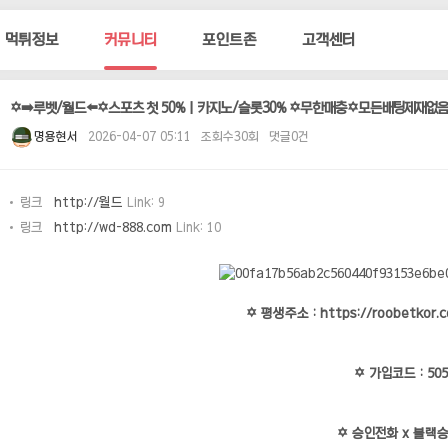
먹튀정보
커뮤니티
포인트존
고객센터
✡️➡️루벳/월드⬅️✡️스포츠 첫 50%ㅣ카지노/슬롯30% ✡️무한매충✡️모든배팅제재
명용현서
2026-04-07 05:11
조회수30회
댓글0건
링크
http://월드
Link: 9
링크
http://wd-888.com
Link: 10
✡️ 평생주소 :
https://roobetkor.
✡️ 가입코드 : 505
✡️ 승인전화 x 블랙승인