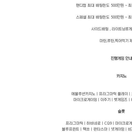
핸디캡 최대 배팅한도 500만원 ~ 
스페셜 최대 배팅한도 500만원 ~ 
사이드배팅 , 라이트닝류게
마틴,루틴,찍어먹기 
진행게임 안
카지노
에볼루션카지노ㅣ프라그마틱 플레이ㅣ
마이크로게이밍ㅣ이주기ㅣ벳게임즈ㅣ
슬롯
프라그마틱ㅣ하바네로ㅣCQ9ㅣ마이크로
블루프린트ㅣ핵쏘ㅣ판타스마ㅣ넷게이밍ㅣ비