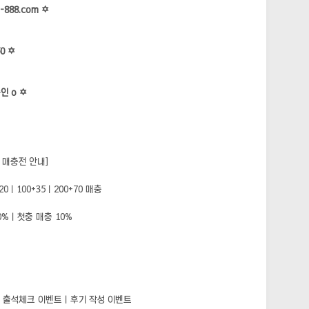
d-888.com
✡️
0 ✡️
 o ✡️
 매충전 안내]
20ㅣ100+35ㅣ200+70 매충
0%ㅣ첫충 매충 10%
ㅣ출석체크 이벤트ㅣ후기 작성 이벤트