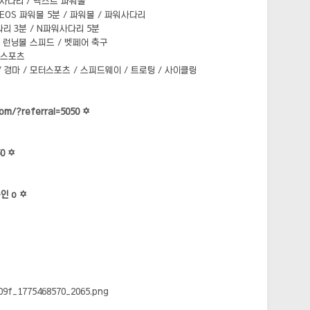
 사다리 / 넥스트 파워볼
 EOS 파워볼 5분 / 파워볼 / 파워사다리
다리 3분 / N파워사다리 5분
 런닝볼 스피드 / 벳페어 축구
터스포츠
주 / 경마 / 모터스포츠 / 스피드웨이 / 트로팅 / 사이클링
com/?referral=5050
✡️
0 ✡️
 o ✡️