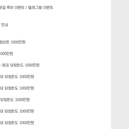
생일 축하 이벤트ㅣ텔레그램 이벤트
금 안내
첨상한 1000만원
3000만원
~ 최대 당첨한도 1000만원
최대 당첨한도 1000만원
최대 당첨한도 1000만원
 당첨한도 1000만원
최대 당첨한도 1000만원
최대 당첨한도 1000만원