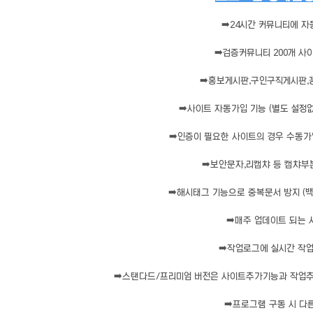
➡️
24시간 커뮤니티에 자
➡️
검증커뮤니티 200개 사
➡️
홍보게시판,구인구직게시판,
➡️
사이트 자동가입 기능 (별도 설정
➡️
인증이 필요한 사이트의 경우 수동가
➡️
보안문자,리캡챠 등 캡챠부분
➡️
해시태그 기능으로 중복문서 방지 (백
➡️
매주 업데이트 되는
➡️
작업로그에 실시간 작
➡️
스탠다드/프리미엄 버전은 사이트추가기능과 작업추
➡️
프로그램 구동 시 다