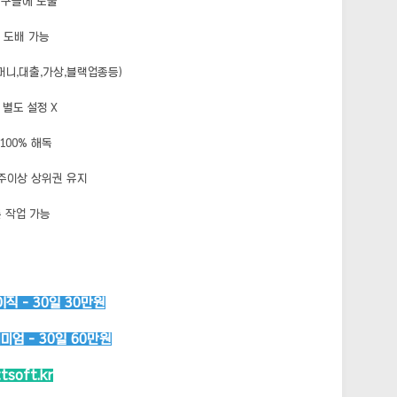
 구글에 노출
 도배 가능
머니,대출,가상,블랙업종등)
별도 설정 X
100% 해독
주이상 상위권 유지
 작업 가능
직 - 30일 30만원
엄 - 30일 60만원
ttsoft.kr