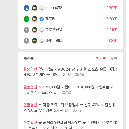
mumu452
9,305P
2
개구리
5,500P
3
토토팟신용
2,210P
4
와뽀로리다
2,085P
5
최신글
게시글
댓글
질문답변
『원커넥트 / WBC247』신규회원 스포츠 슬롯 첫입금
40% 쿠폰,재입금 10% 쿠폰 지…
06:56
질문답변
✳️☑️ 50,000원 가입머니 ☑️ 30,000원 가입쿠폰 ☑️
무제한 입금플러스 ☑️ …
06:50
질문답변
➡️ 각종 커뮤니티 보증업체 ⬅️ 신규 40% ☀️ 환전내
역 있어도 무한매충 5% ☀️ 페…
06:49
질문답변
❤️ 해외에이전시 해외사이트 ❤️ 안전제일 ✅ 모든 종
목 콤프지급 ✅☀️ 신규 500% 지…
06:49