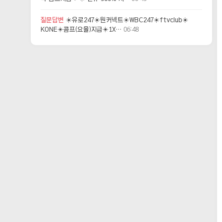
질문답변
☀️유로247☀️원커넥트☀️WBC247☀️ftvclub☀️
KONE☀️콤프(요율)지급☀️1X…
06:48