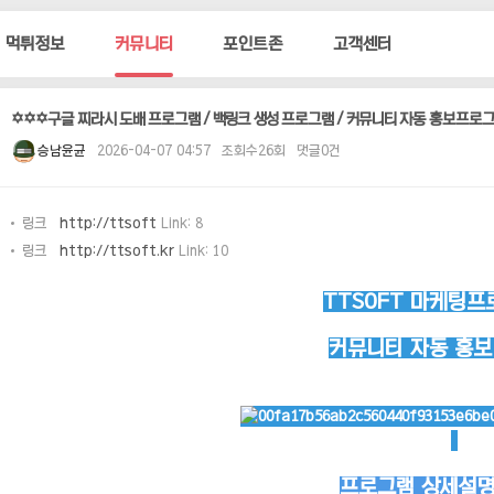
먹튀정보
커뮤니티
포인트존
고객센터
✡️✡️✡️구글 찌라시 도배 프로그램 / 백링크 생성 프로그램 / 커뮤니티 자동 홍보프로
승남윤균
2026-04-07 04:57
조회수26회
댓글0건
링크
http://ttsoft
Link: 8
링크
http://ttsoft.kr
Link: 10
TTSOFT 마케팅프
커뮤니티 자동 홍
프로그램 상세설명 