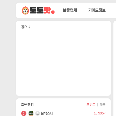
보증업체
가이드정보
보증업체
가이드정보
먹튀정보
커뮤니티
포인트존
고객센터
꽁머니
자유게시판
토토후기
질문답변
회원랭킹
포인트
계급
블랙스타
10,995P
1