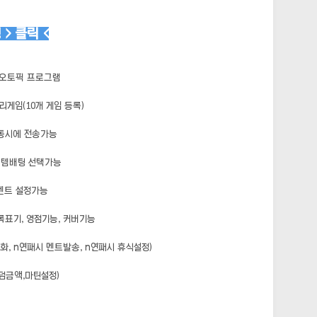
> 클릭 <
 오토픽 프로그램
리게임(10개 게임 등록)
 동시에 전송가능
.시스템배팅 선택가능
멘트 설정가능
록표기, 영점기능, 커버기능
, n연패시 멘트발송, n연패시 휴식설정)
덤금액,마틴설정)