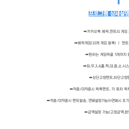
프로그램 상세설명 
➡️
카카오톡 베픽,엔트리 게임
➡️
베픽게임(10개 게임 등록) ㅣ 엔트
➡️
원하는 게임픽을 5개까지
➡️
좌,우,3,4,홀,짝,대,중,소
➡️
상단고정멘트,하단고정
➡️
적중/미적중시 목록멘트, 각 회차 목
➡️
적중/미적중시 멘트발송, 연패설정기능(n연패시 초기화
➡️
금액설정 가능(고정금액,랜