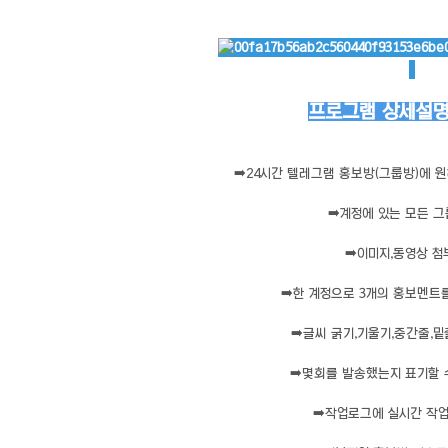
프로그램 상세설명 
➡️
24시간 텔레그램 홍보방(그룹방)에 
➡️
계정에 있는 모든 그
➡️
이미지,동영상 
➡️
한 계정으로 3개의 홍보멘트
➡️
글씨 굵기,기울기,중간줄,밑
➡️
몇회를 발송했는지 표기할 
➡️
작업로그에 실시간 작