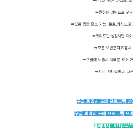
➡️
작업시 평균 1~2일내로
➡️
원하는 키워드로 구글
➡️
모든 업종 홍보 가능 (토토,카지노,꽁
➡️
키워드만 설정하면 이외 
➡️
모든 보안문자,리캡챠 
➡️
구글에 노출시 대부분 최소 2
➡️
프로그램 실행 시 다른
구글 찌라시 도배 프로그램 베이
구글 찌라시 도배 프로그램 프리미
홈페이지 :
https://