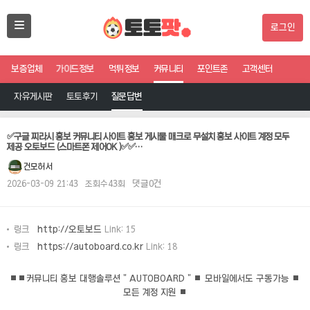
로그인
보증업체
가이드정보
먹튀정보
커뮤니티
포인트존
고객센터
자유게시판
토토후기
질문답변
✅구글 찌라시 홍보 커뮤니티 사이트 홍보 게시물 매크로 무설치 홍보 사이트 계정 모두
제공 오토보드 (스마트폰 제어OK )✅✅…
건모허서
2026-03-09 21:43
조회수43회
댓글0건
링크
http://오토보드
Link: 15
링크
https://autoboard.co.kr
Link: 18
⏹⏹커뮤니티 홍보 대행솔루션 " AUTOBOARD " ⏹ 모바일에서도 구동가능 ⏹
모든 계정 지원 ⏹