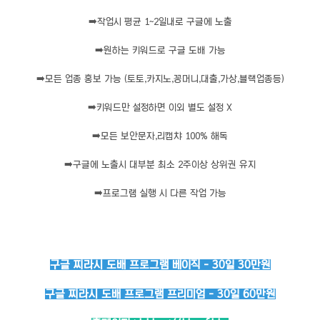
➡️
작업시 평균 1~2일내로 구글에 노출
➡️
원하는 키워드로 구글 도배 가능
➡️
모든 업종 홍보 가능 (토토,카지노,꽁머니,대출,가상,블랙업종등)
➡️
키워드만 설정하면 이외 별도 설정 X
➡️
모든 보안문자,리캡챠 100% 해독
➡️
구글에 노출시 대부분 최소 2주이상 상위권 유지
➡️
프로그램 실행 시 다른 작업 가능
구글 찌라시 도배 프로그램 베이직 - 30일 30만원
구글 찌라시 도배 프로그램 프리미엄 - 30일 60만원