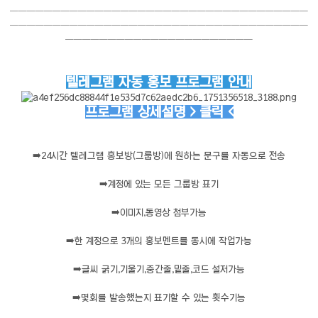
───────────────────────────────────
───────────────────────────────────
──────────────────────
텔레그램 자동 홍보 프로그램 안내
프로그램 상세설명 > 클릭 <
➡️
24시간 텔레그램 홍보방(그룹방)에 원하는 문구를 자동으로 전송
➡️
계정에 있는 모든 그룹방 표기
➡️
이미지,동영상 첨부가능
➡️
한 계정으로 3개의 홍보멘트를 동시에 작업가능
➡️
글씨 굵기,기울기,중간줄,밑줄,코드 설저가능
➡️
몇회를 발송했는지 표기할 수 있는 횟수기능