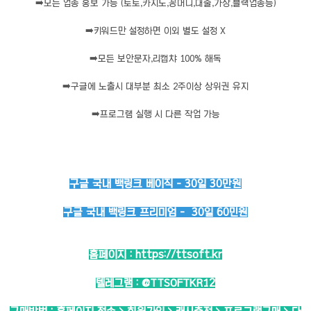
➡️
모든 업종 홍보 가능 (토토,카지노,꽁머니,대출,가상,블랙업종등)
➡️
키워드만 설정하면 이외 별도 설정 X
➡️
모든 보안문자,리캡챠 100% 해독
➡️
구글에 노출시 대부분 최소 2주이상 상위권 유지
➡️
프로그램 실행 시 다른 작업 가능
구글 국내 백링크 베이직 - 30일 30만원
구글 국내 백링크 프리미엄 - 30일 60민원
홈페이지 :
https://ttsoft.kr
텔레그램 :
@TTSOFTKR12