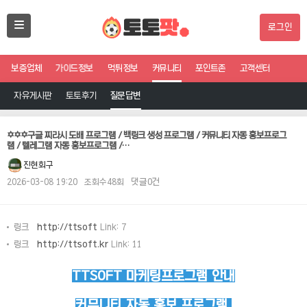
로그인
보증업체
가이드정보
먹튀정보
커뮤니티
포인트존
고객센터
자유게시판
토토후기
질문답변
✡️✡️✡️구글 찌라시 도배 프로그램 / 백링크 생성 프로그램 / 커뮤니티 자동 홍보프로그
램 / 텔레그램 자동 홍보프로그램 /…
진현회구
2026-03-08 19:20
조회수48회
댓글0건
링크
http://ttsoft
Link: 7
링크
http://ttsoft.kr
Link: 11
TTSOFT 마케팅프로그램 안내
커뮤니티 자동 홍보 프로그램