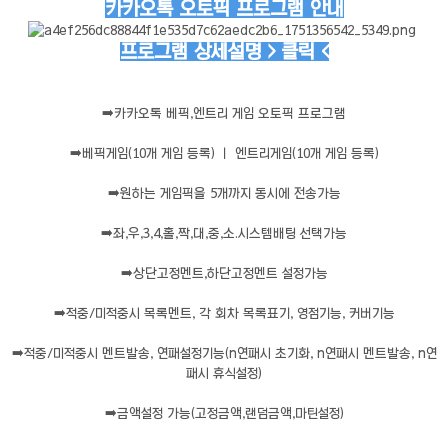
카카오톡 오토픽 프로그램 안내
프로그램 상세설명 > 클릭 <
➡️
카카오톡 베픽,엔트리 게임 오토픽 프로그램
➡️
베픽게임(10개 게임 등록) ㅣ 엔트리게임(10개 게임 등록)
➡️
원하는 게임픽을 5개까지 동시에 전송가능
➡️
좌,우,3,4,홀,짝,대,중,소.시스템배팅 선택가능
➡️
상단고정멘트,하단고정멘트 설정가능
➡️
적중/미적중시 목록멘트, 각 회차 목록표기, 영점기능, 커버기능
➡️
적중/미적중시 멘트발송, 연패설정기능(n연패시 초기화, n연패시 멘트발송, n연
패시 휴식설정)
➡️
금액설정 가능(고정금액,랜덤금액,마틴설정)