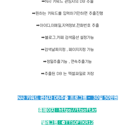
➡️
N사 키워드 관심자의 DB 추출
➡️
원하는 키워드를 입력하기만하면 추출진행
➡️
아이디,이메일,지역정보,전화번호 추출
➡️
블로그,카페 검색옵션 설정가능
➡️
검색날짜지정 , 페이지지정 가능
➡️
정밀추출기능 , 연속추출기능
➡️
추출된 DB 는 엑셀파일로 저장
N사 키워드 관심자 DB추출 프로그램 - 30일 50만원
홈페이지 :
https://ttsoft.kr
텔레그램 :
@TTSOFTKR12