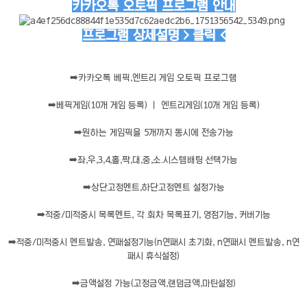
카카오톡 오토픽 프로그램 안내
프로그램 상세설명 > 클릭 <
➡️
카카오톡 베픽,엔트리 게임 오토픽 프로그램
➡️
베픽게임(10개 게임 등록) ㅣ 엔트리게임(10개 게임 등록)
➡️
원하는 게임픽을 5개까지 동시에 전송가능
➡️
좌,우,3,4,홀,짝,대,중,소.시스템배팅 선택가능
➡️
상단고정멘트,하단고정멘트 설정가능
➡️
적중/미적중시 목록멘트, 각 회차 목록표기, 영점기능, 커버기능
➡️
적중/미적중시 멘트발송, 연패설정기능(n연패시 초기화, n연패시 멘트발송, n연
패시 휴식설정)
➡️
금액설정 가능(고정금액,랜덤금액,마틴설정)