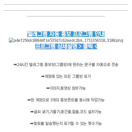
───────────────────────────────────
───────────────────────────────────
──────────────────────
텔레그램 자동 홍보 프로그램 안내
프로그램 상세설명 > 클릭 <
➡️
24시간 텔레그램 홍보방(그룹방)에 원하는 문구를 자동으로 전송
➡️
계정에 있는 모든 그룹방 표기
➡️
이미지,동영상 첨부가능
➡️
한 계정으로 3개의 홍보멘트를 동시에 작업가능
➡️
글씨 굵기,기울기,중간줄,밑줄,코드 설저가능
➡️
몇회를 발송했는지 표기할 수 있는 횟수기능