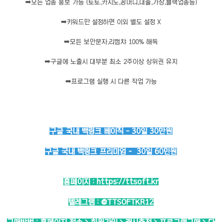
➡️
모든 업종 홍보 가능 (토토,카지노,꽁머니,대출,가상,블랙업종등)
➡️
키워드만 설정하면 이외 별도 설정 X
➡️
모든 보안문자,리캡챠 100% 해독
➡️
구글에 노출시 대부분 최소 2주이상 상위권 유지
➡️
프로그램 실행 시 다른 작업 가능
구글 국내 백링크 베이직 - 30일 30만원
구글 국내 백링크 프리미엄 - 30일 60민원
홈페이지 :
https://ttsoft.kr
텔레그램 :
@TTSOFTKR12