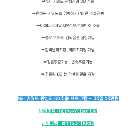
➡️
N사 키워드 관심자의 DB 추출
➡️
원하는 키워드를 입력하기만하면 추출진행
➡️
아이디,이메일,지역정보,전화번호 추출
➡️
블로그,카페 검색옵션 설정가능
➡️
검색날짜지정 , 페이지지정 가능
➡️
정밀추출기능 , 연속추출기능
➡️
추출된 DB 는 엑셀파일로 저장
N사 키워드 관심자 DB추출 프로그램 - 30일 50만원
홈페이지 :
https://ttsoft.kr
텔레그램 :
@TTSOFTKR12