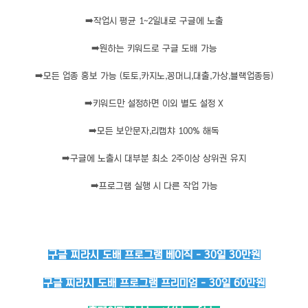
➡️
작업시 평균 1~2일내로 구글에 노출
➡️
원하는 키워드로 구글 도배 가능
➡️
모든 업종 홍보 가능 (토토,카지노,꽁머니,대출,가상,블랙업종등)
➡️
키워드만 설정하면 이외 별도 설정 X
➡️
모든 보안문자,리캡챠 100% 해독
➡️
구글에 노출시 대부분 최소 2주이상 상위권 유지
➡️
프로그램 실행 시 다른 작업 가능
구글 찌라시 도배 프로그램 베이직 - 30일 30만원
구글 찌라시 도배 프로그램 프리미엄 - 30일 60만원