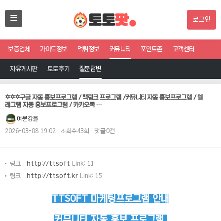
로그인
보증업체
가이드정보
먹튀정보
커뮤니티
포인트존
고객센터
자유게시판
토토후기
질문답변
✡️✡️✡️구글 자동 홍보프로그램 / 백링크 프로그램 /커뮤니티 자동 홍보프로그램 / 텔
레그램 자동 홍보프로그램 / 카카오톡 …
여문강을
2026-03-08 19:02
조회수43회
댓글0건
링크
http://ttsoft
Link: 11
링크
http://ttsoft.kr
Link: 15
TTSOFT 마케팅프로그램 안내
커뮤니티 자동 홍보 프로그램