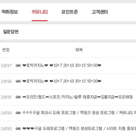
먹튀정보
커뮤니티
포인트존
고객센터
질문답변
번호
제목
❤️호박카지노❤️ ❤️10+7 20+10 30+15 50+30❤️
24597
❤️호박카지노❤️ ❤️10+7 20+10 30+15 50+30❤️
24596
➡️오리진/월드➡️스포츠/카지노/슬롯 매충지급➡️입플지급➡️모든배팅 無제재➡️배팅한도무제한/억대환전OK➡️절
24595
✡️✡️✡️구글 찌라시 도배 프로그램 / 백링크 생성 프로그램 / 커뮤니티 자동 홍보프로그램 / 텔레그램 자
24594
❤️❤️❤️구글 도배프로그램 / 백링크 생성프로그램 / 사이트 자동 홍보프로그램 / 텔레그램 자동 홍보프로그
24593