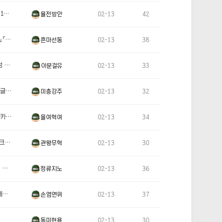
0…
율전방안
02-13
42
 』
흔마선동
02-13
38
 …
아분걸유
02-13
33
톡…
미충강주
02-13
32
라…
을여혁여
02-13
34
보…
관왕무혁
02-13
30
…
정류지노
02-13
36
…
손염연위
02-13
37
동미현용
02-13
30