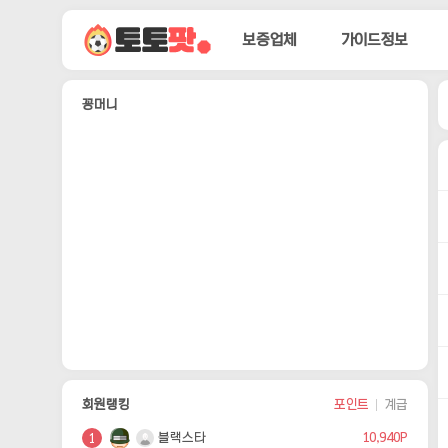
보증업체
가이드정보
보증업체
가이드정보
먹튀정보
커뮤니티
포인트존
고객센터
꽁머니
자유게시판
토토후기
질문답변
회원랭킹
포인트
계급
블랙스타
10,940P
1