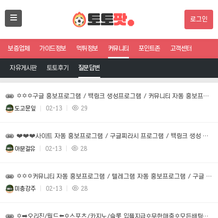
로그인
보증업체
가이드정보
먹튀정보
커뮤니티
포인트존
고객센터
자유게시판
토토후기
질문답변
✡️✡️✡️구글 홍보프로그램 / 백링크 생성프로그램 / 커뮤니티 자동 홍보프로그램 / 텔레그램 자동 홍보프로…
도고문잎
02-13
29
❤️❤️❤️사이트 자동 홍보프로그램 / 구글찌라시 프로그램 / 백링크 생성 프로그램 /텔레그램 홍보프로그램 …
아분걸유
02-13
28
✡️✡️✡️커뮤니티 자동 홍보프로그램 / 텔레그램 자동 홍보프로그램 / 구글 찌라시 홍보프로그램 / 카카오톡…
미충강주
02-13
28
✡️➡️오리진/월드⬅️✡️스포츠/카지노/슬롯 입플지급✡️무한매충✡️모든배팅제재없음✡️가입즉시 콤프지급✡️수십…