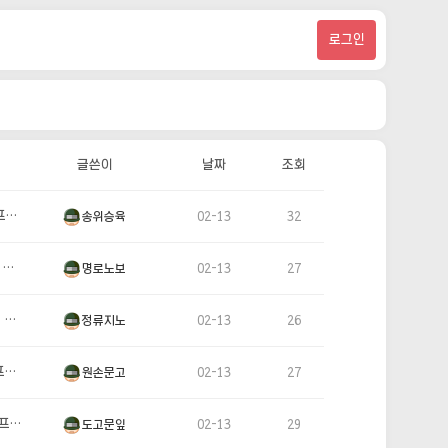
로그인
글쓴이
날짜
조회
…
송위승육
02-13
32
…
명로노보
02-13
27
…
정류지노
02-13
26
…
원손문고
02-13
27
로…
도고문잎
02-13
29