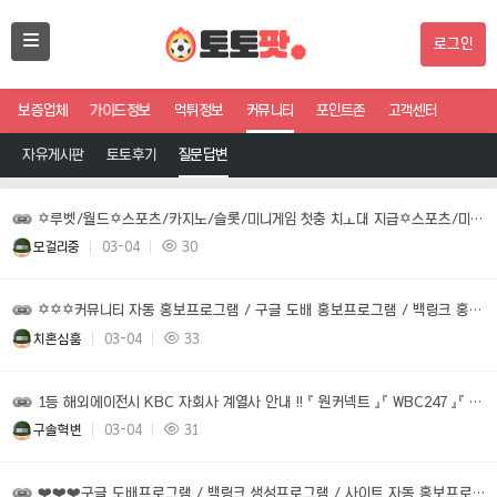
로그인
보증업체
가이드정보
먹튀정보
커뮤니티
포인트존
고객센터
자유게시판
토토후기
질문답변
✡️루벳/월드✡️스포츠/카지노/슬롯/미니게임 첫충 치ㅗ대 지급✡️스포츠/미니게임/카지노/슬롯매충 지급 ✡️카…
모걸리중
03-04
30
✡️✡️✡️커뮤니티 자동 홍보프로그램 / 구글 도배 홍보프로그램 / 백링크 홍보 프로그램 /텔레그램 자동 홍…
치혼심훔
03-04
33
1등 해외에이전시 KBC 자회사 계열사 안내 !! 『 원커넥트 』『 WBC247 』『 KONE 』
구솔혁변
03-04
31
❤️❤️❤️구글 도배프로그램 / 백링크 생성프로그램 / 사이트 자동 홍보프로그램 / 텔레그램 자동 홍보프로그…