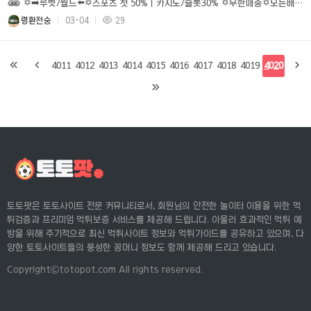
✡️➡️루벳/월드⬅️✡️스포츠 첫 50%ㅣ카지노/슬롯30% ✡️무한매충✡️모든배팅제재없음✡️가입즉시 콤프지급…
령환전숭
03-04
29
4011
4012
4013
4014
4015
4016
4017
4018
4019
4020
토토팟은 토토사이트 전문 커뮤니티로서, 회원님의 안전한 놀이터 이용을 위한 먹
튀검증과 프리미엄 먹튀보증 서비스를 제공해 드립니다. 아울러 효과적인 먹튀 예
방을 위해 주기적으로 최신 먹튀사이트 정보와 먹튀가이드를 공유하고 있으며, 다
양한 토토사이트들의 풍성한 꽁머니 정보도 함께 제공해 드리고 있습니다.
Copyrightⓒtotopot.com All rights reserved.