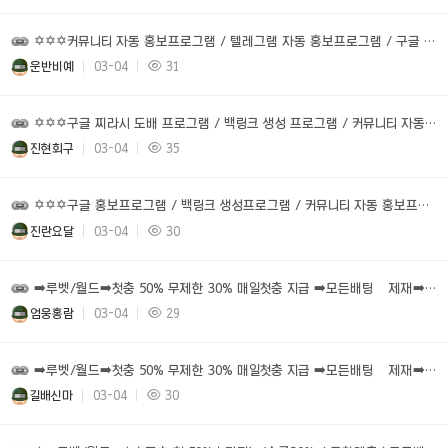
✡️✡️✡️커뮤니티 자동 홍보프로그램 / 텔레그램 자동 홍보프로그램 / 구글 찌라시 홍보프로그램 / 카카오톡…
운반비예
03-04
31
✡️✡️✡️구글 찌라시 도배 프로그램 / 백링크 생성 프로그램 / 커뮤니티 자동 홍보프로그램 / 텔레그램 자…
진현회구
03-04
35
✡️✡️✡️구글 홍보프로그램 / 백링크 생성프로그램 / 커뮤니티 자동 홍보프로그램 / 텔레그램 자동 홍보프로…
진란요달
03-04
30
➡️루벳/월드➡️첫충 50% 무제한 30% 매일첫충 지급 ➡️모든배팅 無제재➡️배팅한도무제한/억대환전OK➡️…
엄웅홍람
03-04
29
➡️루벳/월드➡️첫충 50% 무제한 30% 매일첫충 지급 ➡️모든배팅 無제재➡️배팅한도무제한/억대환전OK➡️…
길배신마
03-04
30