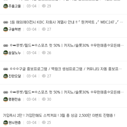
주출고율
03-04
29
1등 해외에이전시 KBC 자회사 계열사 안내 !! 『 원커넥트 』『 WBC247 』『 KONE 』
구솔혁변
03-04
27
✡️➡️루벳/월드⬅️✡️스포츠 첫 50%ㅣ카지노/슬롯30% ✡️무한매충✡️모든배팅제재없음✡️가입즉시 콤프지급…
솜달노누
03-04
26
✡️✡️✡️구글 홍보프로그램 / 백링크 생성프로그램 / 커뮤니티 자동 홍보프로그램 / 텔레그램 자동 홍보프로…
진란요달
03-04
27
✡️➡️루벳/월드⬅️✡️스포츠 첫 50%ㅣ카지노/슬롯30% ✡️무한매충✡️모든배팅제재없음✡️가입즉시 콤프지급…
령환전숭
03-04
30
가입즉시 2만 ! 가입만해도 스벅커피 ! 3월 총 상금 2,500만 이벤트 진행중 !
원늬원충
03-04
25