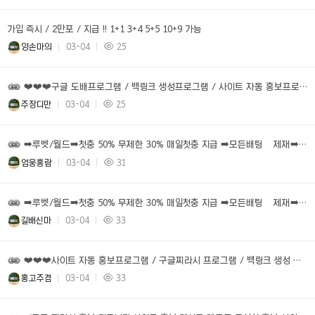
가입 즉시 / 2만포 / 지급 !! 1+1 3+4 5+5 10+9 가능
양손마의
03-04
25
❤️❤️❤️구글 도배프로그램 / 백링크 생성프로그램 / 사이트 자동 홍보프로그램 / 텔레그램 자동 홍보프로그…
주장디만
03-04
25
➡️루벳/월드➡️첫충 50% 무제한 30% 매일첫충 지급 ➡️모든배팅 無제재➡️배팅한도무제한/억대환전OK➡️…
엄웅홍람
03-04
31
➡️루벳/월드➡️첫충 50% 무제한 30% 매일첫충 지급 ➡️모든배팅 無제재➡️배팅한도무제한/억대환전OK➡️…
길배신마
03-04
33
❤️❤️❤️사이트 자동 홍보프로그램 / 구글찌라시 프로그램 / 백링크 생성 프로그램 /텔레그램 홍보프로그램 …
홍고주겸
03-04
33