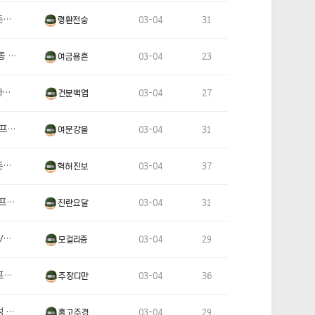
…
령환전숭
03-04
31
그…
여금용흔
03-04
23
…
건분백엽
03-04
27
로…
여문강을
03-04
31
…
혁허진보
03-04
37
로…
진란요달
03-04
31
…
모걸리중
03-04
29
…
주장디만
03-04
36
 …
홍고주겸
03-04
29